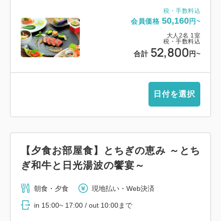
税・手数料込
50,160
会員価格
円~
大人
2
名
1
室
税・手数料込
52,800
合計
円~
日付を選択
【夕食お部屋食】とちぎの恵み ～とち
ぎ和牛と日光湯波の饗宴～
朝食・夕食
現地払い・Web決済
in 15:00~ 17:00 / out 10:00まで