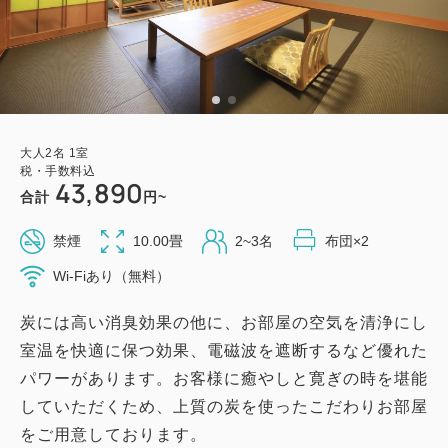
大人
2
名
1
室
税・手数料込
43,890
合計
円~
禁煙
10.00畳
2~3名
布団×2
Wi-Fiあり（無料）
炭には高い消臭効果の他に、お部屋の空気を清浄にし
室温を快適に保つ効果、電磁波を遮断するなど優れた
パワーがあります。お客様に癒やしと寛ぎの時を堪能
していただくため、上質の炭を使ったこだわりお部屋
をご用意しております。