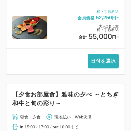
税・手数料込
52,250
会員価格
円~
大人
2
名
1
室
税・手数料込
55,000
合計
円~
日付を選択
【夕食お部屋食】雅味の夕べ ～とちぎ
和牛と旬の彩り～
朝食・夕食
現地払い・Web決済
in 15:00~ 17:00 / out 10:00まで