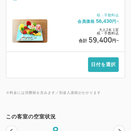
税・手数料込
56,430
会員価格
円~
大人
2
名
1
室
税・手数料込
59,400
合計
円~
日付を選択
※料金には消費税を含みます／別途入湯税がかかります
この客室の空室状況
8