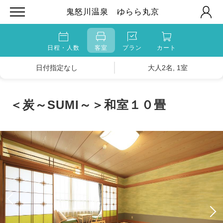
鬼怒川温泉 ゆらら丸京
日程・人数
客室
プラン
カート
日付指定なし
大人2名, 1室
＜炭～SUMI～＞和室１０畳