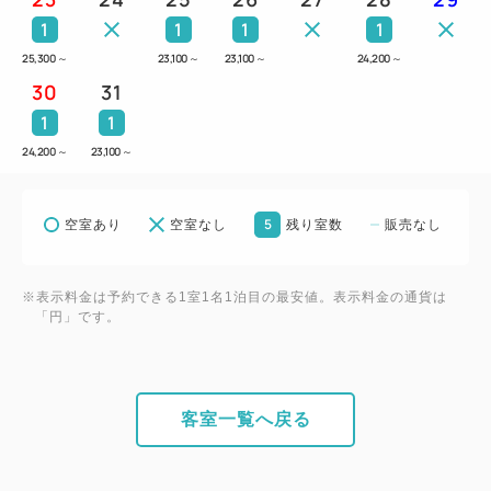
1
1
1
1
25,300
～
23,100
～
23,100
～
24,200
～
30
31
1
1
24,200
～
23,100
～
5
空室あり
空室なし
残り室数
販売なし
※表示料金は予約できる1室1名1泊目の最安値。表示料金の通貨は
「円」です。
客室一覧へ戻る