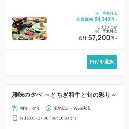
税・手数料込
54,340
会員価格
円~
大人
2
名
1
室
税・手数料込
57,200
合計
円~
日付を選択
雅味の夕べ ～とちぎ和牛と旬の彩り～
朝食・夕食
現地払い・Web決済
in 15:00~ 17:00 / out 10:00まで