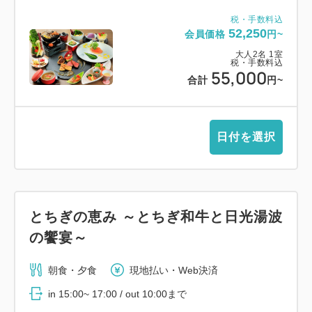
税・手数料込
52,250
会員価格
円~
大人
2
名
1
室
税・手数料込
55,000
合計
円~
日付を選択
とちぎの恵み ～とちぎ和牛と日光湯波
の饗宴～
朝食・夕食
現地払い・Web決済
in 15:00~ 17:00 / out 10:00まで