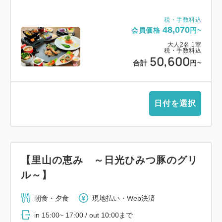
税・手数料込
48,070
会員価格
円~
大人
2
名
1
室
税・手数料込
50,600
合計
円~
日付を選択
【里山の恵み ～日光ひみつ豚のグリ
ル～】
朝食・夕食
現地払い・Web決済
in 15:00~ 17:00 / out 10:00まで