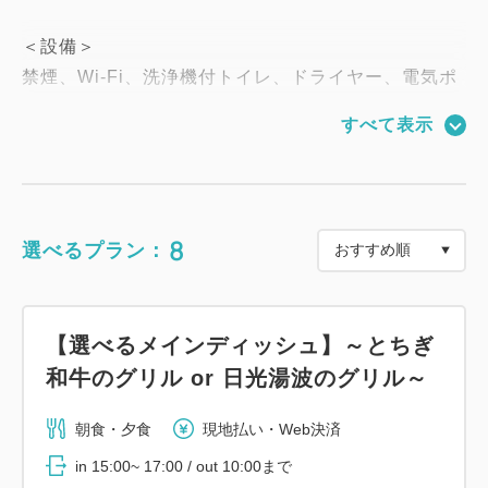
＜設備＞
禁煙、Wi-Fi、洗浄機付トイレ、ドライヤー、電気ポ
ット、冷蔵庫、テレビ、セーフティボックス
すべて表示
＜アメニティ＞
くつろぎ着、バスタオル、タオル、歯ブラシ
※SDGs宣言を行った当館では、環境配慮の観点か
8
選べるプラン：
ら、ブラシ、カミソリ、ヘアゴム、コットン、綿棒、
靴下（冬期のみ）等は、お客様が必要なものだけお取
りいただくアメニティバイキングスタイルを採用して
【選べるメインディッシュ】～とちぎ
います。
和牛のグリル or 日光湯波のグリル～
朝食・夕食
現地払い・Web決済
in 15:00~ 17:00 / out 10:00まで