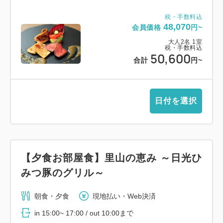
税・手数料込
48,070
会員価格
円~
大人
2
名
1
室
税・手数料込
50,600
合計
円~
日付を選択
【夕食お部屋食】里山の恵み ～日光ひ
みつ豚のグリル～
朝食・夕食
現地払い・Web決済
in 15:00~ 17:00 / out 10:00まで