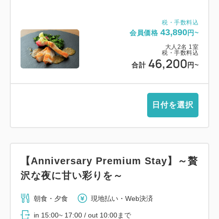
税・手数料込
43,890
会員価格
円~
大人
2
名
1
室
税・手数料込
46,200
合計
円~
日付を選択
【Anniversary Premium Stay】～贅
沢な夜に甘い彩りを～
朝食・夕食
現地払い・Web決済
in 15:00~ 17:00 / out 10:00まで